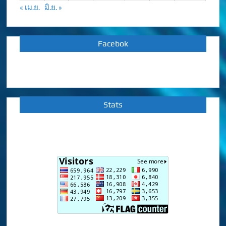
« เม.ย.
มิ.ย. »
Facebok
Stats