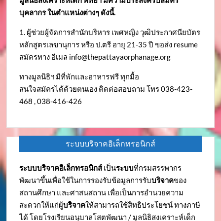
บุคลากร ในตำแหน่งต่างๆ ดังนี้.
1. ผู้ช่วยผู้จัดการสำนักบริหาร เพศหญิง วุฒิประกาศนียบัตร
หลักสูตรเลขานุการ หรือ ป.ตรี อายุ 21-35 ปี ขอส่ง resume
สมัครทาง อีเมล
info@thepattayaorphanage.org
ทางมูลนิธิฯ มีที่พักและอาหารฟรี ทุกมื้อ
สนใจสมัครได้ด้วยตนเอง ติดต่อสอบถาม โทร 038-423-
468 , 038-416-426
ระบบบริจาคอิเล็กทรอนิกส์
ระบบบริจาคอิเล็กทรอนิกส์
เป็น
ระบบ
ที่กรมสรรพากร
พัฒนาขึ้นเพื่อใช้ในการรองรับข้อมูลการรับ
บริจาค
ของ
สถานศึกษา และศาสนสถาน เพื่อเป็นการอำนวยความ
สะดวกให้แก่ผู้
บริจาค
ให้สามารถใช้สิทธิประโยชน์ ทางภาษี
ได้ โดยโรงเรียนอนุบาลโสตพัฒนา / มูลนิธิสงเคราะห์เด็ก