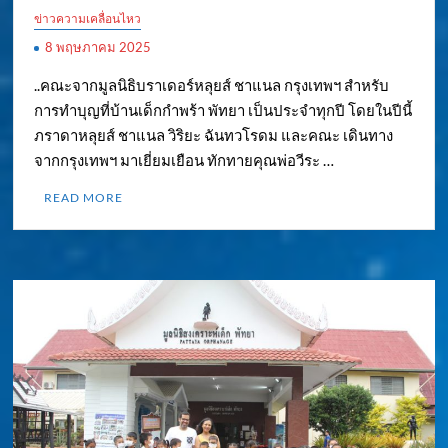
ข่าวความเคลื่อนไหว
8 พฤษภาคม 2025
..คณะจากมูลนิธิบราเดอร์หลุยส์ ชาแนล กรุงเทพฯ สำหรับ
การทำบุญที่บ้านเด็กกำพร้า พัทยา เป็นประจำทุกปี โดยในปีนี้
ภราดาหลุยส์ ชาแนล วิริยะ ฉันทวโรดม และคณะ เดินทาง
จากกรุงเทพฯ มาเยี่ยมเยือน ทักทายคุณพ่อวีระ …
READ MORE