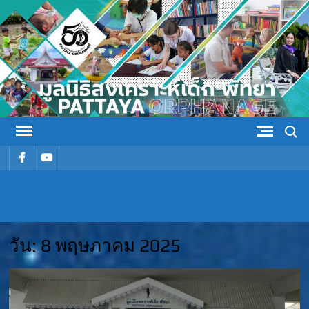
Skip
to
content
Search
รายการ
รายการ
เมนู
เมนู
มูลนิธิ
มูลนิธิสงเคราะห์เด็ก พัทยา
สงเคราะห์
วัน:
8 พฤษภาคม 2025
เด็ก พัทยา