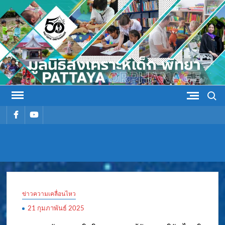
Skip
to
content
Search
รายการ
รายการ
เมนู
เมนู
มูลนิธิ
มูลนิธิสงเคราะห์เด็ก พัทยา
สงเคราะห์
ข่าวความเคลื่อนไหว
เด็ก พัทยา
21 กุมภาพันธ์ 2025