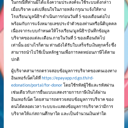
ในกรณีที่ท่านมิได้แจ้งความประสงค์จะใช้ระบบดังกล่าว
เมื่อบริจาค แต่เปลี่ยนใจในภายหลัง กรุณาแจ้งให้ทาง
โรงเรียน/มูลนิธิฯ ดำเนินการก่อนวันที่ 5 ของเดือนต่อไป
พร้อมกับการแจ้งหมายเลขประจำตัวของท่านหรือนิติบุคคล
เนื่องจากระบบกำหนดให้โรงเรียน/มูลนิธิฯ บันทึกข้อมูล
บริจาคของแต่ละเดือน ภายในวันที่ 5 ของเดือนถัดไป
เท่านั้น อย่างไรก็ตาม ท่านยังได้รับใบเสร็จรับเงินทุกครั้ง ซึ่ง
สามารถนำไปใช้เป็นหลักฐานเพื่อการลดหย่อนภาษีได้ตาม
ปกติ
ผู้บริจาคสามารถตรวจสอบข้อมูลการบริจาคของตนเองทาง
อินเทอร์เน็ตได้ที่
https://epayapp.rd.go.th/rd-
edonation/portal/for-donor
โดยใช้รหัสผู้ใช้และรหัสผ่าน
เช่นเดียวกับการยื่นแบบแสดงรายการภาษีเงินได้ผ่าน
อินเทอร์เน็ต โดยสามารถตรวจสอบข้อมูลการบริจาค ของ
ตนได้ตลอดเวลา ระบบจะแสดงข้อมูลการบริจาคว่ามีการ
บริจาคให้แก่สถานศึกษาใด และเป็นจำนวนเงินเท่าใด