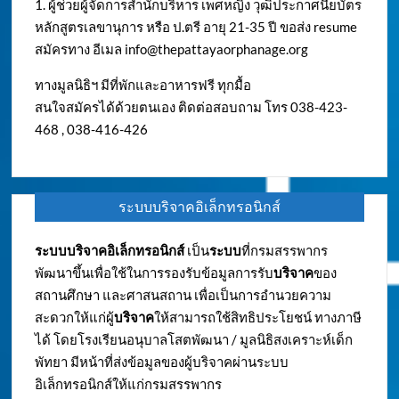
1. ผู้ช่วยผู้จัดการสำนักบริหาร เพศหญิง วุฒิประกาศนียบัตร
หลักสูตรเลขานุการ หรือ ป.ตรี อายุ 21-35 ปี ขอส่ง resume
สมัครทาง อีเมล
info@thepattayaorphanage.org
ทางมูลนิธิฯ มีที่พักและอาหารฟรี ทุกมื้อ
สนใจสมัครได้ด้วยตนเอง ติดต่อสอบถาม โทร 038-423-
468 , 038-416-426
ระบบบริจาคอิเล็กทรอนิกส์
ระบบบริจาคอิเล็กทรอนิกส์
เป็น
ระบบ
ที่กรมสรรพากร
พัฒนาขึ้นเพื่อใช้ในการรองรับข้อมูลการรับ
บริจาค
ของ
สถานศึกษา และศาสนสถาน เพื่อเป็นการอำนวยความ
สะดวกให้แก่ผู้
บริจาค
ให้สามารถใช้สิทธิประโยชน์ ทางภาษี
ได้ โดยโรงเรียนอนุบาลโสตพัฒนา / มูลนิธิสงเคราะห์เด็ก
พัทยา มีหน้าที่ส่งข้อมูลของผู้บริจาคผ่านระบบ
อิเล็กทรอนิกส์ให้แก่กรมสรรพากร