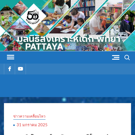
Skip
to
content
Search
รายการ
รายการ
เมนู
เมนู
มูลนิธิ
มูลนิธิสงเคราะห์เด็ก พัทยา
สงเคราะห์
ข่าวความเคลื่อนไหว
เด็ก พัทยา
31 มกราคม 2025