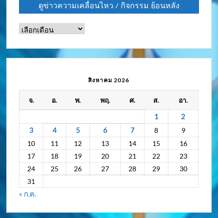
ดูข่าวความเคลื่อนไหว / กิจกรรม ย้อนหลัง
ดู
ข่าว
ความ
เคลื่อนไหว
/
สิงหาคม 2026
กิจกรรม
จ.
อ.
พ.
พฤ.
ศ.
ส.
อา.
ย้อน
หลัง
1
2
3
4
5
6
7
8
9
10
11
12
13
14
15
16
17
18
19
20
21
22
23
24
25
26
27
28
29
30
31
« ก.ค.