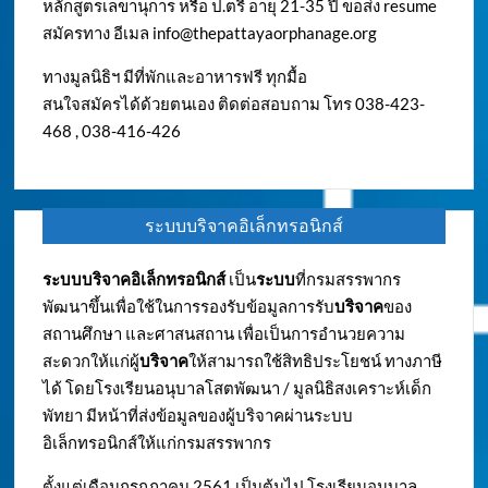
หลักสูตรเลขานุการ หรือ ป.ตรี อายุ 21-35 ปี ขอส่ง resume
สมัครทาง อีเมล
info@thepattayaorphanage.org
ทางมูลนิธิฯ มีที่พักและอาหารฟรี ทุกมื้อ
สนใจสมัครได้ด้วยตนเอง ติดต่อสอบถาม โทร 038-423-
468 , 038-416-426
ระบบบริจาคอิเล็กทรอนิกส์
ระบบบริจาคอิเล็กทรอนิกส์
เป็น
ระบบ
ที่กรมสรรพากร
พัฒนาขึ้นเพื่อใช้ในการรองรับข้อมูลการรับ
บริจาค
ของ
สถานศึกษา และศาสนสถาน เพื่อเป็นการอำนวยความ
สะดวกให้แก่ผู้
บริจาค
ให้สามารถใช้สิทธิประโยชน์ ทางภาษี
ได้ โดยโรงเรียนอนุบาลโสตพัฒนา / มูลนิธิสงเคราะห์เด็ก
พัทยา มีหน้าที่ส่งข้อมูลของผู้บริจาคผ่านระบบ
อิเล็กทรอนิกส์ให้แก่กรมสรรพากร
ตั้งแต่เดือนกรกฎาคม 2561 เป็นต้นไป โรงเรียนอนุบาล