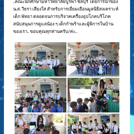
..คณะนักศึกษามหาวิทยาลัยบูรพา ชลบุรี โดยการนำของ
น.ส. วีธรา เสียงใส สำหรับการเยี่ยมเยือนมูลนิธิสงเคราะห์
เด็ก พัทยา ตลอดจนการบริจาคเครื่องอุปโภคบริโภค
สนับสนุนการดูแลน้อง ๆ เด็กกำพร้าและผู้พิการในบ้าน
ของเรา.. ขอบคุณทุกท่านครับ/ค่ะ..