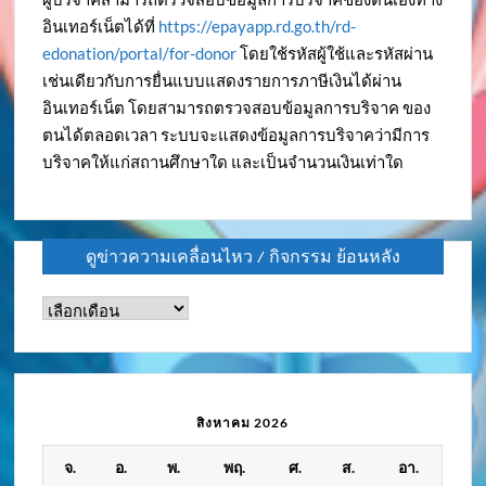
อินเทอร์เน็ตได้ที่
https://epayapp.rd.go.th/rd-
edonation/portal/for-donor
โดยใช้รหัสผู้ใช้และรหัสผ่าน
เช่นเดียวกับการยื่นแบบแสดงรายการภาษีเงินได้ผ่าน
อินเทอร์เน็ต โดยสามารถตรวจสอบข้อมูลการบริจาค ของ
ตนได้ตลอดเวลา ระบบจะแสดงข้อมูลการบริจาคว่ามีการ
บริจาคให้แก่สถานศึกษาใด และเป็นจำนวนเงินเท่าใด
ดูข่าวความเคลื่อนไหว / กิจกรรม ย้อนหลัง
ดู
ข่าว
ความ
เคลื่อนไหว
/
สิงหาคม 2026
กิจกรรม
จ.
อ.
พ.
พฤ.
ศ.
ส.
อา.
ย้อน