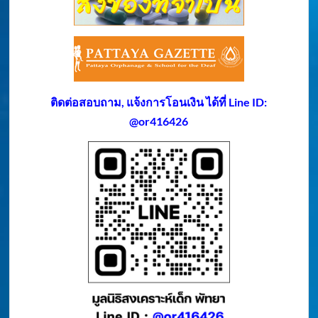
ติดต่อสอบถาม, แจ้งการโอนเงิน ได้ที่ Line ID:
@or416426