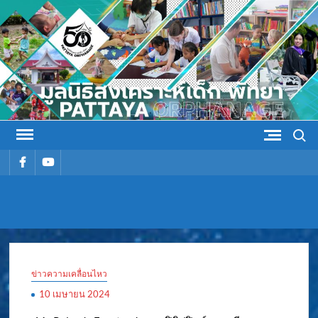
Skip
to
content
Search
รายการ
รายการ
เมนู
เมนู
มูลนิธิ
มูลนิธิสงเคราะห์เด็ก พัทยา
สงเคราะห์
ข่าวความเคลื่อนไหว
เด็ก พัทยา
10 เมษายน 2024