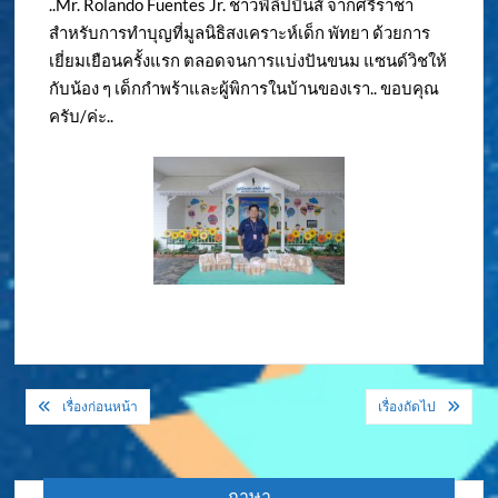
..Mr. Rolando Fuentes Jr. ชาวฟิลิปปินส์ จากศรีราชา
สำหรับการทำบุญที่มูลนิธิสงเคราะห์เด็ก พัทยา ด้วยการ
เยี่ยมเยือนครั้งแรก ตลอดจนการแบ่งปันขนม แซนด์วิชให้
กับน้อง ๆ เด็กกำพร้าและผู้พิการในบ้านของเรา.. ขอบคุณ
ครับ/ค่ะ..
แนะแนว
เรื่องก่อนหน้า
เรื่องถัดไป
เรื่อง
ภาษา