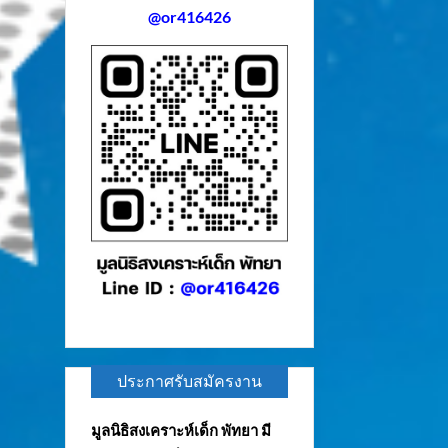
@or416426
ประกาศรับสมัครงาน
มูลนิธิสงเคราะห์เด็ก พัทยา มี