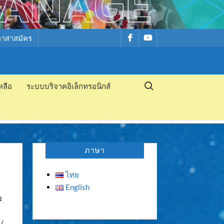
รายการ
รายการ
อาสาสมัคร
เมนู
เมนู
Search for:
หลือ
ระบบบริจาคอิเล็กทรอนิกส์
ภาษา
ไทย
English
บ
บ/