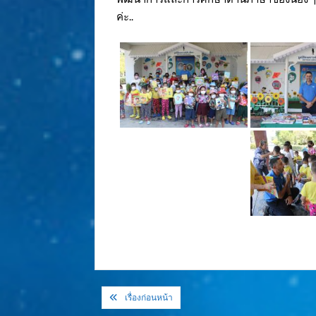
ค่ะ..
แนะแนว
เรื่องก่อนหน้า