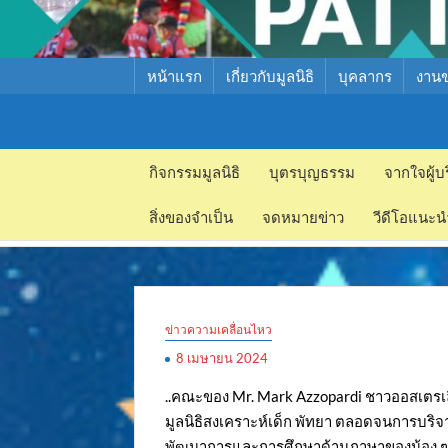
หน้าแรก
เกี่ยวกับมูลนิธิ
บุคลากร
งาน
มูลนิธิ
มูลนิธิ
สงเคราะห์
กิจกรรมมูลนิธิ
บุตรบุญธรรม
จากใจผู้บ
สงเคราะห์
เด็ก พัทยา
สิ่งของจำเป็น
จดหมายข่าว
วีดีโอแนะน
เด็ก พัทยา
ข่าวความเคลื่อนไหว
8 เมษายน 2024
..คณะของ Mr. Mark Azzopardi ชาวออสเตรเลีย
มูลนิธิสงเคราะห์เด็ก พัทยา ตลอดจนการบริ
พัฒนาการและการศึกษาด้านภาษาของน้อง ๆ เ