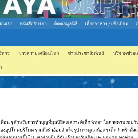
ของเรา
หนังสือรับรอง
ติดต่อมูลนิธิ
เลี้ยงอาหาร / เข้าเยี่ยม
ริหาร
ข่าวความเคลื่อนไหว
ข่าวประชาสัมพันธ์
บริจาคช่วยเ
ำ
ละเพื่อน ๆ สำหรับการทำบุญที่มูลนิธิสงเคราะห์เด็ก พัทยา โอกาสครบรอบวั
รื่องอุปโภคบริโภค รวมถึงผ้าอ้อมสำเร็จรูป การดูแลน้อง ๆ เด็กกำพร้าตั้งแ
ุ่นอนุบาลขึ้นไป.. ขอร่วมยินดีกับเจ้าของวันเกิด และขอบคุณทุกท่าน