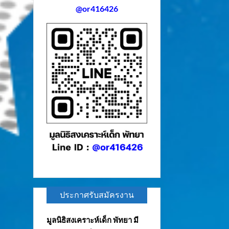
@or416426
ประกาศรับสมัครงาน
มูลนิธิสงเคราะห์เด็ก พัทยา มี