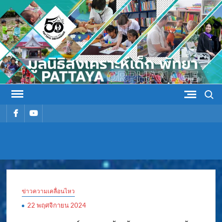
Skip
to
content
Search
รายการ
รายการ
เมนู
เมนู
มูลนิธิ
มูลนิธิสงเคราะห์เด็ก พัทยา
สงเคราะห์
ข่าวความเคลื่อนไหว
เด็ก พัทยา
22 พฤศจิกายน 2024