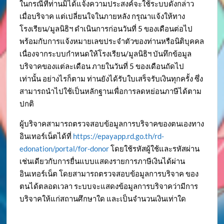
ในกรณีที่ท่านมิได้แจ้งความประสงค์จะใช้ระบบดังกล่าว
เมื่อบริจาค แต่เปลี่ยนใจในภายหลัง กรุณาแจ้งให้ทาง
โรงเรียน/มูลนิธิฯ ดำเนินการก่อนวันที่ 5 ของเดือนต่อไป
พร้อมกับการแจ้งหมายเลขประจำตัวของท่านหรือนิติบุคคล
เนื่องจากระบบกำหนดให้โรงเรียน/มูลนิธิฯ บันทึกข้อมูล
บริจาคของแต่ละเดือน ภายในวันที่ 5 ของเดือนถัดไป
เท่านั้น อย่างไรก็ตาม ท่านยังได้รับใบเสร็จรับเงินทุกครั้ง ซึ่ง
สามารถนำไปใช้เป็นหลักฐานเพื่อการลดหย่อนภาษีได้ตาม
ปกติ
ผู้บริจาคสามารถตรวจสอบข้อมูลการบริจาคของตนเองทาง
อินเทอร์เน็ตได้ที่
https://epayapp.rd.go.th/rd-
edonation/portal/for-donor
โดยใช้รหัสผู้ใช้และรหัสผ่าน
เช่นเดียวกับการยื่นแบบแสดงรายการภาษีเงินได้ผ่าน
อินเทอร์เน็ต โดยสามารถตรวจสอบข้อมูลการบริจาค ของ
ตนได้ตลอดเวลา ระบบจะแสดงข้อมูลการบริจาคว่ามีการ
บริจาคให้แก่สถานศึกษาใด และเป็นจำนวนเงินเท่าใด