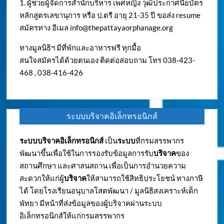
1. ผู้ช่วยผู้จัดการสำนักบริหาร เพศหญิง วุฒิประกาศนียบัตร
หลักสูตรเลขานุการ หรือ ป.ตรี อายุ 21-35 ปี ขอส่ง resume
สมัครทาง อีเมล
info@thepattayaorphanage.org
ทางมูลนิธิฯ มีที่พักและอาหารฟรี ทุกมื้อ
สนใจสมัครได้ด้วยตนเอง ติดต่อสอบถาม โทร 038-423-
468 , 038-416-426
ระบบบริจาคอิเล็กทรอนิกส์
ระบบบริจาคอิเล็กทรอนิกส์
เป็น
ระบบ
ที่กรมสรรพากร
พัฒนาขึ้นเพื่อใช้ในการรองรับข้อมูลการรับ
บริจาค
ของ
สถานศึกษา และศาสนสถาน เพื่อเป็นการอำนวยความ
สะดวกให้แก่ผู้
บริจาค
ให้สามารถใช้สิทธิประโยชน์ ทางภาษี
ได้ โดยโรงเรียนอนุบาลโสตพัฒนา / มูลนิธิสงเคราะห์เด็ก
พัทยา มีหน้าที่ส่งข้อมูลของผู้บริจาคผ่านระบบ
อิเล็กทรอนิกส์ให้แก่กรมสรรพากร