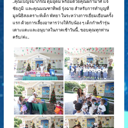
..คุณเบญจมาภรณ์ ดุมอุดม พร้อมด้วยคุณผกามาศ แจ้
ชัยภูมิ และคุณมณฑาทิพย์ รุ่งฉาย สำหรับการทำบุญที่
มูลนิธิสงเคราะห์เด็ก พัทยา ในระหว่างการเยี่ยมเยือนครั้ง
แรก ด้วยการเลี้ยงอาหารว่างให้กับน้อง ๆ เด็กกำพร้ารุ่น
เตาะแตะและอนุบาลในภาคเช้าวันนี้.. ขอบคุณทุกท่าน
ครับ/ค่ะ..