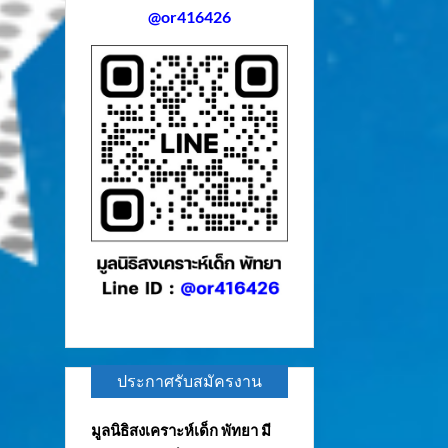
@or416426
ประกาศรับสมัครงาน
มูลนิธิสงเคราะห์เด็ก พัทยา มี