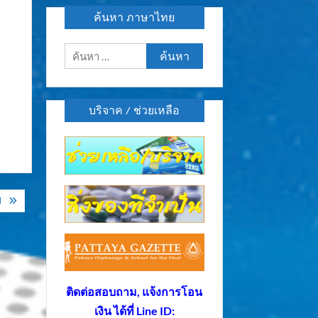
ค้นหา ภาษาไทย
ค้นหา
สำหรับ:
บริจาค / ช่วยเหลือ
ป
ติดต่อสอบถาม, แจ้งการโอน
เงิน ได้ที่ Line ID: