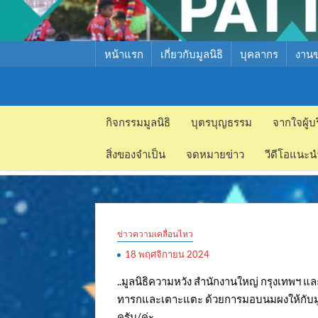
หน้าแรก
เกี่ยวกับมูลนิธิ
บุคลากร
งาน
มูลนิธิ
มูลนิธิ
สงเคราะห์
กิจกรรมมูลนิธิ
บุตรบุญธรรม
จากใจผู้บ
สงเคราะห์
เด็ก พัทยา
สิ่งของจำเป็น
จดหมายข่าว
วีดีโอแนะน
เด็ก พัทยา
ข่าวความเคลื่อนไหว
18 พฤศจิกายน 2024
..มูลนิธิความหวัง สำนักงานใหญ่ กรุงเทพฯ แ
ทารกและเตาะแตะ ด้วยการมอบนมผงให้กับมูลนิธ
ครับ/ค่ะ..