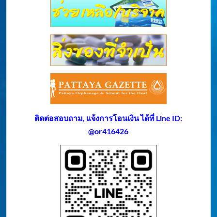
ติดต่อสอบถาม, แจ้งการโอนเงิน ได้ที่ Line ID:
@or416426