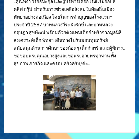
..คุณพงา วรรธนะกุล และผู้บริหารเครือโรงแรมรอยัล
คลิฟ กรุ๊ป สำหรับการช่วยเหลือสังคมในท้องถิ่นเมือง
พัทยาอย่างต่อเนื่อง โดยในการทำบุญของโรงแรมฯ
ประจำปี 2567 บาทหลวงวีระ ผังรักษ์ และบาทหลวง
กฤษฎา สุขพัฒน์ พร้อมด้วยตัวแทนเด็กกำพร้าจากมูลนิธิ
สงเคราะห์เด็ก พัทยา เดินทางไปรับมอบทุนทรัพย์
สนับสนุนด้านการศึกษาของน้อง ๆ เด็กกำพร้าและผู้พิการ..
ขอขอบพระคุณอย่างสูงและขอพระอวยพรทุกท่าน ทั้ง
สุขภาพ ภารกิจ และครอบครัวครับ/ค่ะ..