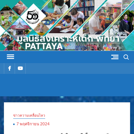
Skip
to
content
Search
รายการ
รายการ
เมนู
เมนู
มูลนิธิ
มูลนิธิสงเคราะห์เด็ก พัทยา
สงเคราะห์
ข่าวความเคลื่อนไหว
เด็ก พัทยา
7 พฤศจิกายน 2024