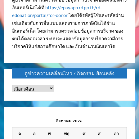
อินเทอร์เน็ตได้ที่
https://epayapp.rd.go.th/rd-
edonation/portal/for-donor
โดยใช้รหัสผู้ใช้และรหัสผ่าน
เช่นเดียวกับการยื่นแบบแสดงรายการภาษีเงินได้ผ่าน
อินเทอร์เน็ต โดยสามารถตรวจสอบข้อมูลการบริจาค ของ
ตนได้ตลอดเวลา ระบบจะแสดงข้อมูลการบริจาคว่ามีการ
บริจาคให้แก่สถานศึกษาใด และเป็นจำนวนเงินเท่าใด
ดูข่าวความเคลื่อนไหว / กิจกรรม ย้อนหลัง
ดู
ข่าว
ความ
เคลื่อนไหว
/
สิงหาคม 2026
กิจกรรม
จ.
อ.
พ.
พฤ.
ศ.
ส.
อา.
ย้อน