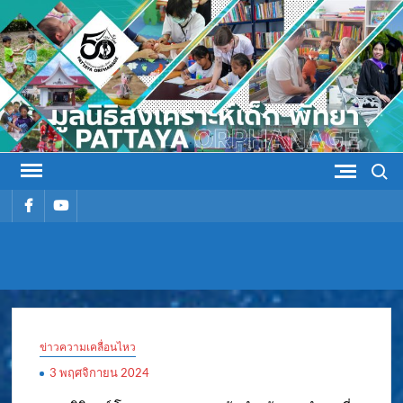
Skip
to
content
Search
รายการ
รายการ
เมนู
เมนู
มูลนิธิ
มูลนิธิสงเคราะห์เด็ก พัทยา
สงเคราะห์
ข่าวความเคลื่อนไหว
เด็ก พัทยา
3 พฤศจิกายน 2024