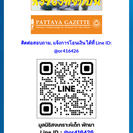
ติดต่อสอบถาม, แจ้งการโอนเงิน ได้ที่ Line ID:
@or416426