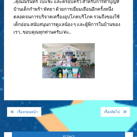
..คุณณิรินทร์ โบแชะ และครอบครัว สำหรับการทำบุญที่
บ้านเด็กกำพร้า พัทยา ด้วยการเยี่ยมเยือนอีกครั้งหนึ่ง
ตลอดจนการบริจาคเครื่องอุปโภคบริโภค รวมถึงของใช้
เด็กอ่อน สนับสนุนการดูแลน้อง ๆ และผู้พิการในบ้านของ
เรา.. ขอบคุณทุกท่านครับ/ค่ะ..
แนะแนว
เรื่องก่อนหน้า
เรื่องถัดไป
เรื่อง
ภาษา