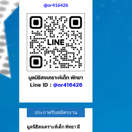
@or416426
ประกาศรับสมัครงาน
มูลนิธิสงเคราะห์เด็ก พัทยา มี