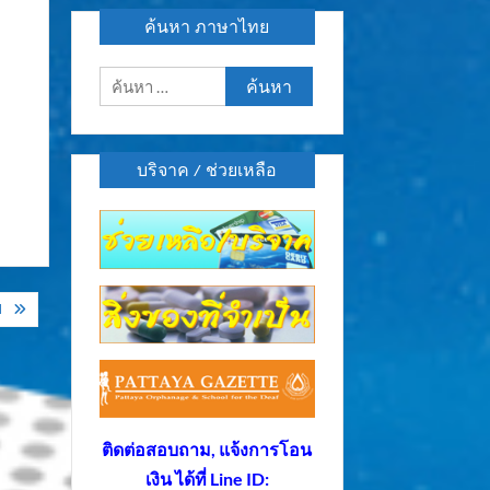
ค้นหา ภาษาไทย
ค้นหา
สำหรับ:
บริจาค / ช่วยเหลือ
ป
ติดต่อสอบถาม, แจ้งการโอน
เงิน ได้ที่ Line ID: