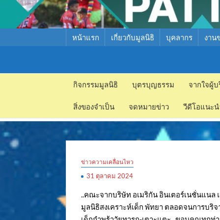
หน้าแรก
เกี่ยวกับมูลนิธิ
บุคลากร
งาน
มูลนิธิ
มูลนิธิ
สงเคราะห์
กิจกรรมมูลนิธิ
บุตรบุญธรรม
จากใจผู้บ
สงเคราะห์
เด็ก พัทยา
สิ่งของจำเป็น
จดหมายข่าว
วีดีโอแนะน
เด็ก พัทยา
ข่าวความเคลื่อนไหว
31 ตุลาคม 2024
..คณะจากบริษัท อเมริกัน อินเตอร์เนชั่นแนล
มูลนิธิสงเคราะห์เด็ก พัทยา ตลอดจนการบริจ
เด็กกำพร้าวัยทารก-เตาะแตะ.. ขอบคุณทุกท่าน