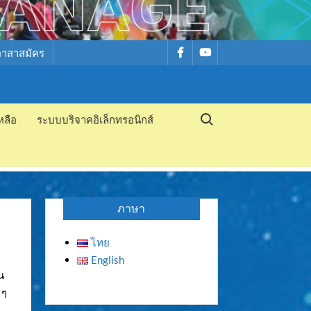
รายการ
รายการ
อาสาสมัคร
เมนู
เมนู
Search for:
หลือ
ระบบบริจาคอิเล็กทรอนิกส์
ภาษา
ไทย
English
น
 ๆ