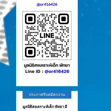
@or416426
ประกาศรับสมัครงาน
มูลนิธิสงเคราะห์เด็ก พัทยา มี