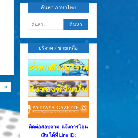
ค้นหา ภาษาไทย
ค้นหา
สำหรับ:
บริจาค / ช่วยเหลือ
ป
ติดต่อสอบถาม, แจ้งการโอน
เงิน ได้ที่ Line ID: