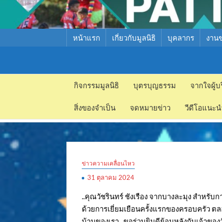
หน้าแรก
เกี่ยวกับมูลนิธิ
บุคลากร
งาน
มูลนิธิ
มูลนิธิ
สงเคราะห์
กิจกรรมมูลนิธิ
บุตรบุญธรรม
จากใจผู้บ
สงเคราะห์
เด็ก พัทยา
สิ่งของจำเป็น
จดหมายข่าว
วีดีโอแนะน
เด็ก พัทยา
ข่าวความเคลื่อนไหว
31 ตุลาคม 2024
..คุณวัชรินทร์ ชังเรือง จากบางละมุง สำหรับ
ด้วยการเยี่ยมเยือนครั้งแรกของครอบครัว ตล
บ้านของเรา.. ขอร่วมยินดีย้อนหลังกับเจ้าขอ