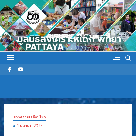
Skip
to
content
Search
รายการ
รายการ
เมนู
เมนู
มูลนิธิ
มูลนิธิสงเคราะห์เด็ก พัทยา
สงเคราะห์
ข่าวความเคลื่อนไหว
เด็ก พัทยา
1 ตุลาคม 2024