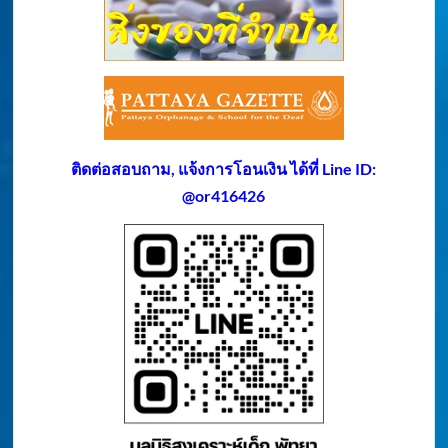
ติดต่อสอบถาม, แจ้งการโอนเงิน ได้ที่ Line ID:
@or416426