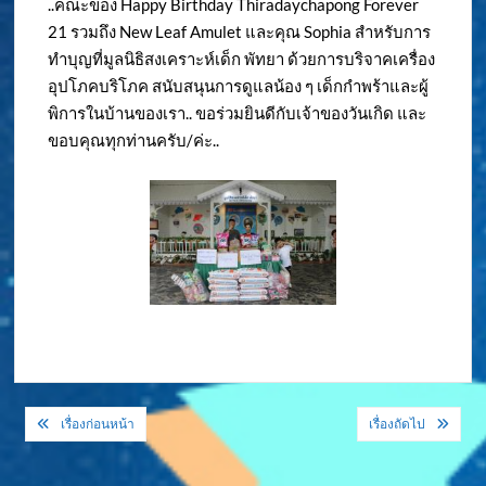
..คณะของ Happy Birthday Thiradaychapong Forever
21 รวมถึง New Leaf Amulet และคุณ Sophia สำหรับการ
ทำบุญที่มูลนิธิสงเคราะห์เด็ก พัทยา ด้วยการบริจาคเครื่อง
อุปโภคบริโภค สนับสนุนการดูแลน้อง ๆ เด็กกำพร้าและผู้
พิการในบ้านของเรา.. ขอร่วมยินดีกับเจ้าของวันเกิด และ
ขอบคุณทุกท่านครับ/ค่ะ..
แนะแนว
เรื่องก่อนหน้า
เรื่องถัดไป
เรื่อง