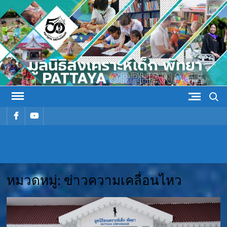
Skip
to
content
Search
รายการ
รายการ
เมนู
เมนู
มูลนิธิ
มูลนิธิสงเคราะห์เด็ก พัทยา
สงเคราะห์
หมวดหมู่:
ข่าวความเคลื่อนไหว
เด็ก พัทยา