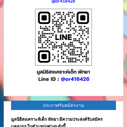
@or416426
ประกาศรับสมัครงาน
มูลนิธิสงเคราะห์เด็ก พัทยา มีความประสงค์รับสมัคร
บุคลากร ในตำแหน่งต่างๆ ดังนี้.