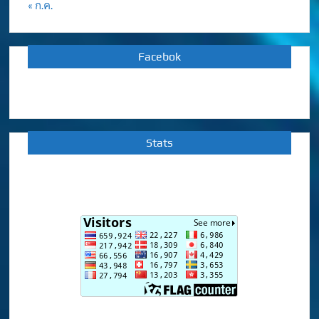
« ก.ค.
Facebok
Stats