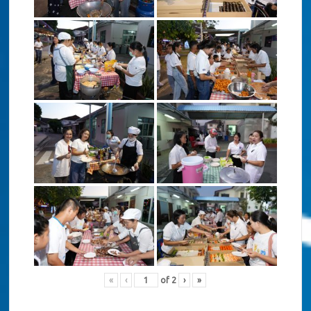
«
‹
of
2
›
»