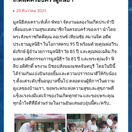
20 ธันวาคม 2025
มูลนิธิสงเคราะห์เด็ก พัทยา จัดงานฉลองวันเกิดประจำปี
เพื่อมอบความสุขแด่สมาชิกในครอบครัวของเรา นำโดย
พระสังฆราชกิตติคุณ ลอเรนซ์ เทียนชัย สมานจิต อดีต
ประธานมูลนิธิฯ ในโอกาสครบ 95 ปี พร้อมด้วยคุณพ่อวีระ
ผังรักษ์ ผู้อำนวยการมูลนิธิฯ วัย 85 ปี และคุณพ่อเฉลิม กิจ
มงคล อดีตกรรมการมูลนิธิฯ วัย 81 ปี และพระคุณเจ้า ฟิ
ลิป อดิศักดิ์ พรงาม บิชอปสังฆมณฑลจันทบุรี โดยในปีนี้
ได้ร่วมกันแบ่งปันรอยยิ้มและความปรารถนาดีให้กับน้อง
ๆ ตั้งแต่ระดับชั้นอนุบาลขึ้นไป ตลอดจนผู้พิการในความ
ดูแลของบ้านเรา.. ขอพระพรแห่งความสุขและสุขภาพที่
แข็งแรงจงมีแด่เจ้าของวันเกิดทุกท่าน และขอบพระคุณ
ทุกน้ำใจดีที่มีส่วนร่วมในงานอันแสนอบอุ่นนี้ค่ะ/ครับ..