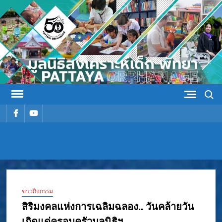
Skip
to
content
Search
รายการ
รายการ
เมนู
เมนู
มูลนิธิ
มูลนิธิสงเคราะห์เด็ก พัทยา
สงเคราะห์
ข่าวกิจกรรม
เด็ก พัทยา
สิริมงคลแห่งการเฉลิมฉลอง.. วันคล้ายวัน
เกิดแด่ครอบครัวมูลนิธิฯ