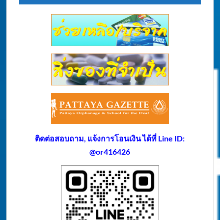
ติดต่อสอบถาม, แจ้งการโอนเงิน ได้ที่ Line ID:
@or416426