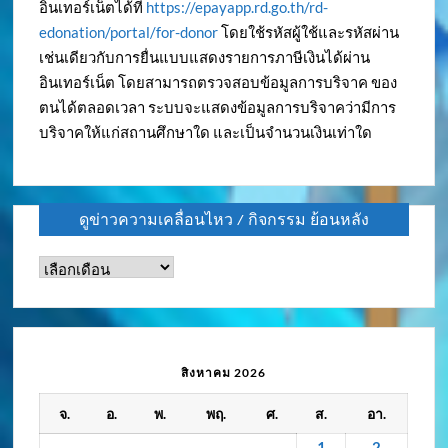
อินเทอร์เน็ตได้ที่
https://epayapp.rd.go.th/rd-
edonation/portal/for-donor
โดยใช้รหัสผู้ใช้และรหัสผ่าน
เช่นเดียวกับการยื่นแบบแสดงรายการภาษีเงินได้ผ่าน
อินเทอร์เน็ต โดยสามารถตรวจสอบข้อมูลการบริจาค ของ
ตนได้ตลอดเวลา ระบบจะแสดงข้อมูลการบริจาคว่ามีการ
บริจาคให้แก่สถานศึกษาใด และเป็นจำนวนเงินเท่าใด
ดูข่าวความเคลื่อนไหว / กิจกรรม ย้อนหลัง
ดู
ข่าว
ความ
เคลื่อนไหว
/
สิงหาคม 2026
กิจกรรม
จ.
อ.
พ.
พฤ.
ศ.
ส.
อา.
ย้อน
หลัง
1
2