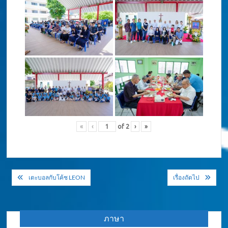
«
‹
of
2
›
»
แนะแนว
เตะบอลกับโค้ช LEON
เรื่องถัดไป
เรื่อง
ภาษา