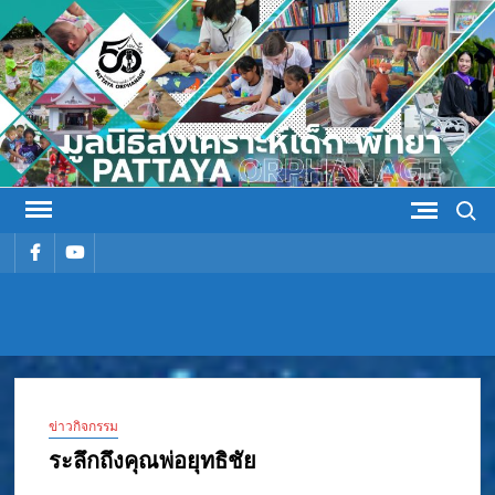
Skip
to
content
Search
รายการ
รายการ
เมนู
เมนู
มูลนิธิ
มูลนิธิสงเคราะห์เด็ก พัทยา
สงเคราะห์
ข่าวกิจกรรม
เด็ก พัทยา
ระลึกถึงคุณพ่อยุทธิชัย