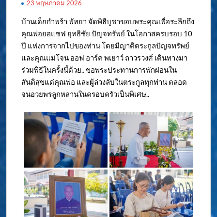
23 พฤษภาคม 2026
บ้านเด็กกำพร้า พัทยา จัดพิธีบูชาขอบพระคุณเพื่อระลึกถึง
คุณพ่อยอแซฟ ยุทธิชัย ปัญจทรัพย์ ในโอกาสครบรอบ 10
ปี แห่งการจากไปของท่าน โดยมีญาติตระกูลปัญจทรัพย์
และคุณแม่โจน ออฟ อาร์ค พเยาว์ ถาวรวงศ์ เดินทางมา
ร่วมพิธีในครั้งนี้ด้วย.. ขอพระประทานการพักผ่อนใน
สันติสุขแด่คุณพ่อ และผู้ล่วงลับในตระกูลทุกท่าน ตลอด
จนอวยพรลูกหลานในครอบครัวเป็นพิเศษ..