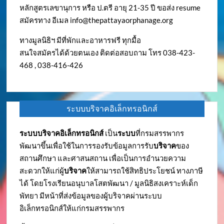
หลักสูตรเลขานุการ หรือ ป.ตรี อายุ 21-35 ปี ขอส่ง resume
สมัครทาง อีเมล
info@thepattayaorphanage.org
ทางมูลนิธิฯ มีที่พักและอาหารฟรี ทุกมื้อ
สนใจสมัครได้ด้วยตนเอง ติดต่อสอบถาม โทร 038-423-
468 , 038-416-426
ระบบบริจาคอิเล็กทรอนิกส์
ระบบบริจาคอิเล็กทรอนิกส์
เป็น
ระบบ
ที่กรมสรรพากร
พัฒนาขึ้นเพื่อใช้ในการรองรับข้อมูลการรับ
บริจาค
ของ
สถานศึกษา และศาสนสถาน เพื่อเป็นการอำนวยความ
สะดวกให้แก่ผู้
บริจาค
ให้สามารถใช้สิทธิประโยชน์ ทางภาษี
ได้ โดยโรงเรียนอนุบาลโสตพัฒนา / มูลนิธิสงเคราะห์เด็ก
พัทยา มีหน้าที่ส่งข้อมูลของผู้บริจาคผ่านระบบ
อิเล็กทรอนิกส์ให้แก่กรมสรรพากร