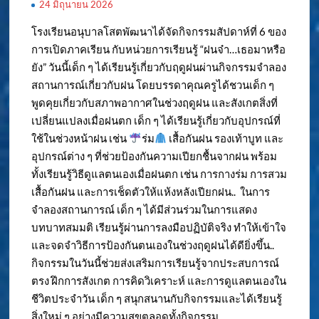
24 มิถุนายน 2026
โรงเรียนอนุบาลโสตพัฒนาได้จัดกิจกรรมสัปดาห์ที่ 6 ของ
การเปิดภาคเรียน กับหน่วยการเรียนรู้ “ฝนจ๋า…เธอมาหรือ
ยัง” วันนี้เด็ก ๆ ได้เรียนรู้เกี่ยวกับฤดูฝนผ่านกิจกรรมจำลอง
สถานการณ์เกี่ยวกับฝน โดยบรรดาคุณครูได้ชวนเด็ก ๆ
พูดคุยเกี่ยวกับสภาพอากาศในช่วงฤดูฝน และสังเกตสิ่งที่
เปลี่ยนแปลงเมื่อฝนตก เด็ก ๆ ได้เรียนรู้เกี่ยวกับอุปกรณ์ที่
ใช้ในช่วงหน้าฝน เช่น
ร่ม
เสื้อกันฝน รองเท้าบูท และ
อุปกรณ์ต่าง ๆ ที่ช่วยป้องกันความเปียกชื้นจากฝน พร้อม
ทั้งเรียนรู้วิธีดูแลตนเองเมื่อฝนตก เช่น การกางร่ม การสวม
เสื้อกันฝน และการเช็ดตัวให้แห้งหลังเปียกฝน.. ในการ
จำลองสถานการณ์ เด็ก ๆ ได้มีส่วนร่วมในการแสดง
บทบาทสมมติ เรียนรู้ผ่านการลงมือปฏิบัติจริง ทำให้เข้าใจ
และจดจำวิธีการป้องกันตนเองในช่วงฤดูฝนได้ดียิ่งขึ้น..
กิจกรรมในวันนี้ช่วยส่งเสริมการเรียนรู้จากประสบการณ์
ตรง ฝึกการสังเกต การคิดวิเคราะห์ และการดูแลตนเองใน
ชีวิตประจำวัน เด็ก ๆ สนุกสนานกับกิจกรรมและได้เรียนรู้
สิ่งใหม่ ๆ อย่างมีความสุขตลอดทั้งกิจกรรม