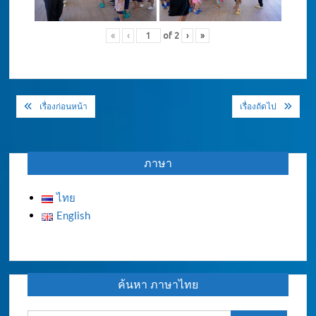
«
‹
of
2
›
»
แนะแนว
เรื่องก่อนหน้า
เรื่องถัดไป
เรื่อง
ภาษา
ไทย
English
ค้นหา ภาษาไทย