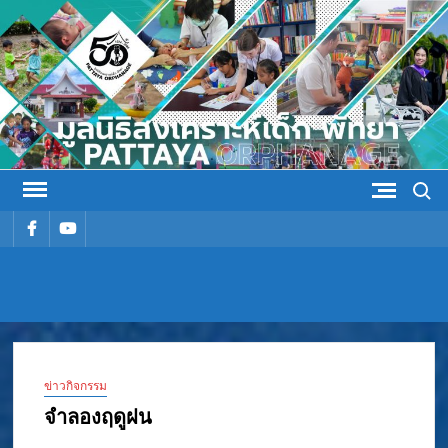
Skip
to
content
Search
รายการ
รายการ
เมนู
เมนู
มูลนิธิ
มูลนิธิสงเคราะห์เด็ก พัทยา
สงเคราะห์
ข่าวกิจกรรม
เด็ก พัทยา
จำลองฤดูฝน