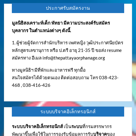
ประกาศรับสมัครงาน
มูลนิธิสงเคราะห์เด็ก พัทยา มีความประสงค์รับสมัคร
บุคลากร ในตำแหน่งต่างๆ ดังนี้.
1. ผู้ช่วยผู้จัดการสำนักบริหาร เพศหญิง วุฒิประกาศนียบัตร
หลักสูตรเลขานุการ หรือ ป.ตรี อายุ 21-35 ปี ขอส่ง resume
สมัครทาง อีเมล
info@thepattayaorphanage.org
ทางมูลนิธิฯ มีที่พักและอาหารฟรี ทุกมื้อ
สนใจสมัครได้ด้วยตนเอง ติดต่อสอบถาม โทร 038-423-
468 , 038-416-426
ระบบบริจาคอิเล็กทรอนิกส์
ระบบบริจาคอิเล็กทรอนิกส์
เป็น
ระบบ
ที่กรมสรรพากร
พัฒนาขึ้นเพื่อใช้ในการรองรับข้อมูลการรับ
บริจาค
ของ