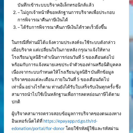
บันทึกเข้าระบบบริจาคอิเล็กทรอนิกส์แล้ว
– ไม่ถูกเจ้าหน้าที่ขอหลักฐานการบริจาคเพื่อประกอบ
การพิจารณาคืนภาษีเงินได้
– ได้รับการพิจารณาคืนภาษีเงินได้รวดเร็วยิ่งขึ้น
ในกรณีที่ท่านมิได้แจ้งความประสงค์จะใช้ระบบดังกล่าว
เมื่อบริจาค แต่เปลี่ยนใจในภายหลัง กรุณาแจ้งให้ทาง
โรงเรียน/มูลนิธิฯ ดำเนินการก่อนวันที่ 5 ของเดือนต่อไป
พร้อมกับการแจ้งหมายเลขประจำตัวของท่านหรือนิติบุคคล
เนื่องจากระบบกำหนดให้โรงเรียน/มูลนิธิฯ บันทึกข้อมูล
บริจาคของแต่ละเดือน ภายในวันที่ 5 ของเดือนถัดไป
เท่านั้น อย่างไรก็ตาม ท่านยังได้รับใบเสร็จรับเงินทุกครั้ง ซึ่ง
สามารถนำไปใช้เป็นหลักฐานเพื่อการลดหย่อนภาษีได้ตาม
ปกติ
ผู้บริจาคสามารถตรวจสอบข้อมูลการบริจาคของตนเองทาง
อินเทอร์เน็ตได้ที่
https://epayapp.rd.go.th/rd-
edonation/portal/for-donor
โดยใช้รหัสผู้ใช้และรหัสผ่าน