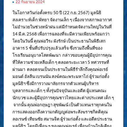
22 กันยายน 2024
ในโอกาสวันก่อตั้งครบ 50 ปี (22 ก.ย. 2567) มูลนิธิ
สงเคราะห์เด็ก พัทยา จัดงานเล็ก ๆ เนื่องจากสภาพอากาศ
ไม่อำนวยในช่วงหน้าฝน แต่มีกำหนดจัดงานใหญ่ในวันที่
14 มี.ค. 2568 เพื่อการฉลองที่จะมีความเพียบพร้อมกว่า
โดยในวันนี้ คุณพ่อวีระ ผังรักษ์ เป็นประธานในพิธีเสก
อาคาร 5 ชั้นที่ปรับปรุงแล้วเสร็จ ซึ่งรวมถึงพื้นที่ของ
โรงเรียนอนุบาลโสตพัฒนา กล่าวขอบคุณผู้มีอุปการคุณ
ที่ให้ความช่วยเหลือเด็ก ๆ ตลอดระยะเวลา 5 ทศวรรษที่
ผ่านมา ตลอดจนเป็นประธานในพิธีรำลึกถึงคุณพ่อเรย์
มอนด์ อัลลีน เบรนนัน สงฆ์คณะพระมหาไถ่ ผู้ร่วมก่อตั้ง
มูลนิธิฯ ซึ่งมีการวางมาลัยกรจากตัวแทนผู้บริหาร
บุคลากรและเด็ก ๆ ทั้งรุ่นปัจจุบันและอดีต ผู้แทนคณะ
นักบวช และผู้มีอุปการคุณชาวไทยและต่างประเทศ เด็ก ๆ
จากนั้น คุณพ่อกฤษฎา สุขพัฒน์ เป็นตัวแทนเราทุกคนใน
การแสดงออกถึงความกตัญญูต่อพระสังฆราชกิตติคุณ
ลอเรนซ์ เทียนชัย สมานจิต ผู้ร่วมก่อตั้ง และอดีตประธาน
มูลนิธิฯ โดยมีเพื่อน ๆ ของคุณพ่อเรย์ เพื่อนบ้านใกล้เคียง