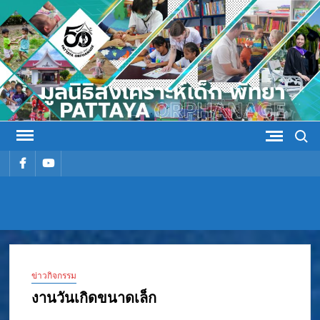
Skip
to
content
Search
รายการ
รายการ
เมนู
เมนู
มูลนิธิ
มูลนิธิสงเคราะห์เด็ก พัทยา
สงเคราะห์
ข่าวกิจกรรม
เด็ก พัทยา
งานวันเกิดขนาดเล็ก