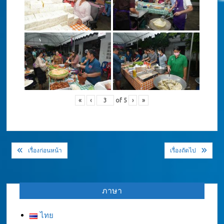
«
‹
of
5
›
»
แนะแนว
เรื่องก่อนหน้า
เรื่องถัดไป
เรื่อง
ภาษา
ไทย