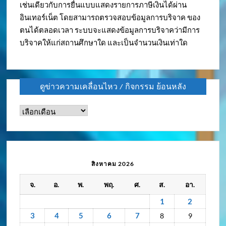
เช่นเดียวกับการยื่นแบบแสดงรายการภาษีเงินได้ผ่าน
อินเทอร์เน็ต โดยสามารถตรวจสอบข้อมูลการบริจาค ของ
ตนได้ตลอดเวลา ระบบจะแสดงข้อมูลการบริจาคว่ามีการ
บริจาคให้แก่สถานศึกษาใด และเป็นจำนวนเงินเท่าใด
ดูข่าวความเคลื่อนไหว / กิจกรรม ย้อนหลัง
ดู
ข่าว
ความ
เคลื่อนไหว
/
สิงหาคม 2026
กิจกรรม
จ.
อ.
พ.
พฤ.
ศ.
ส.
อา.
ย้อน
หลัง
1
2
3
4
5
6
7
8
9